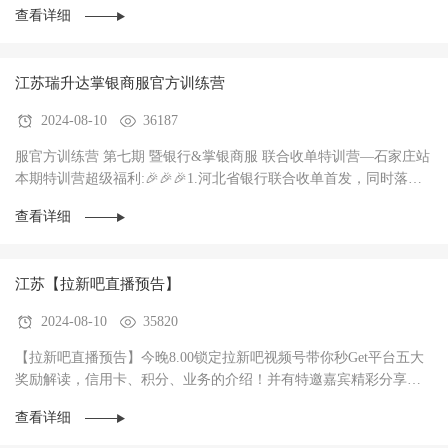
查看详细
江苏瑞升达掌银商服官方训练营
2024-08-10
36187
服官方训练营 第七期 暨银行&掌银商服 联合收单特训营—石家庄站
本期特训营超级福利:🎉🎉🎉1.河北省银行联合收单首发，同时落地3
家银行，政策惊爆（前两个月无考核每···
查看详细
江苏【拉新吧直播预告】
2024-08-10
35820
【拉新吧直播预告】今晚8.00锁定拉新吧视频号带你秒Get平台五大
奖励解读，信用卡、积分、业务的介绍！并有特邀嘉宾精彩分享！
直播过程中红包🧧不停，礼物🎁不停！大家记得···
查看详细