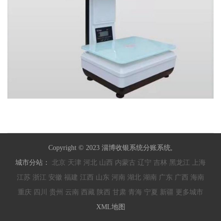
Copyright © 2023 淄博收银系统分账系统,
城市分站：
北京
天津
河北
山西
内蒙古
辽宁
吉林
黑龙江
上海
江苏
浙江
安徽
福建
江西
山东
河南
湖北
湖南
广东
广西
海南
重庆
四川
贵州
云南
西藏
陕西
甘肃
青海
宁夏
新疆
更多城市
XML地图