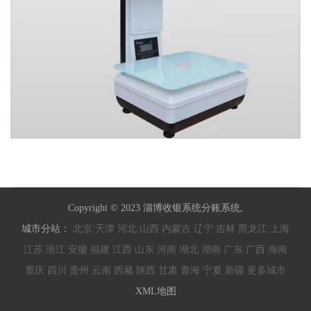
Copyright © 2023 淄博收银系统分账系统,
城市分站：
北京
天津
河北
山西
内蒙古
辽宁
吉林
黑龙江
上海
江苏
浙江
安徽
福建
江西
山东
河南
湖北
湖南
广东
广西
海南
重庆
四川
贵州
云南
西藏
陕西
甘肃
青海
宁夏
新疆
更多城市
XML地图