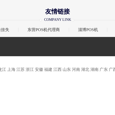
友情链接
COMPANY LINK
告挂失
东营POS机代理商
淄博POS机
龙江
上海
江苏
浙江
安徽
福建
江西
山东
河南
湖北
湖南
广东
广