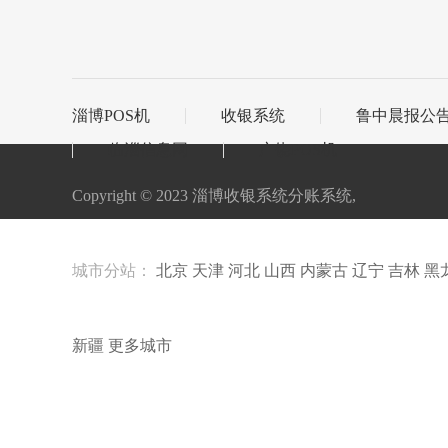
淄博POS机
收银系统
鲁中晨报公
临淄信息网
广饶POS机
Copyright © 2023 淄博收银系统分账系统,
城市分站：
北京
天津
河北
山西
内蒙古
辽宁
吉林
黑
新疆
更多城市