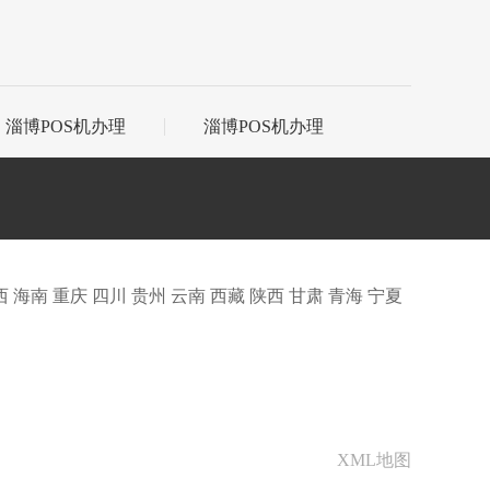
淄博POS机办理
淄博POS机办理
西
海南
重庆
四川
贵州
云南
西藏
陕西
甘肃
青海
宁夏
XML地图