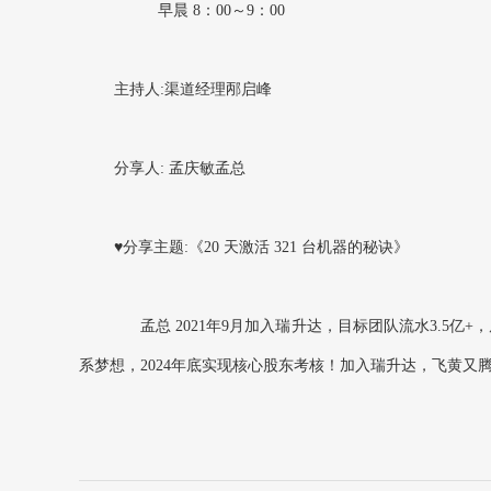
早晨 8：00～9：00
主持人:渠道经理邴启峰
分享人: 孟庆敏孟总
♥分享主题:《20 天激活 321 台机器的秘诀》
孟总 2021年9月加入瑞升达，目标团队流水3.5亿
系梦想，2024年底实现核心股东考核！加入瑞升达，飞黄又