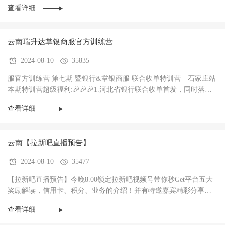
查看详细
云南瑞升达掌银商服官方训练营
2024-08-10
35835
服官方训练营 第七期 暨银行&掌银商服 联合收单特训营—石家庄站
本期特训营超级福利:🎉🎉🎉1.河北省银行联合收单首发，同时落地3
家银行，政策惊爆（前两个月无考核每···
查看详细
云南【拉新吧直播预告】
2024-08-10
35477
【拉新吧直播预告】今晚8.00锁定拉新吧视频号带你秒Get平台五大
奖励解读，信用卡、积分、业务的介绍！并有特邀嘉宾精彩分享！
直播过程中红包🧧不停，礼物🎁不停！大家记得···
查看详细