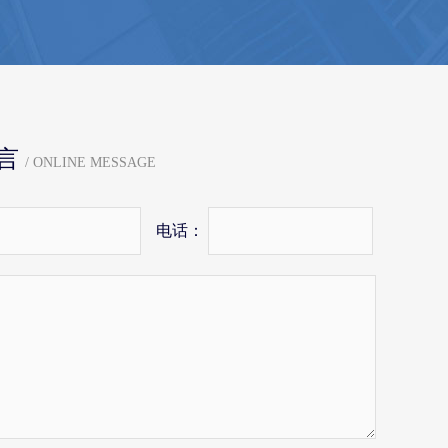
言
/ ONLINE MESSAGE
电话：