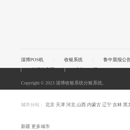
淄博POS机
收银系统
鲁中晨报公
临淄信息网
广饶POS机
Copyright © 2023 淄博收银系统分账系统,
城市分站：
北京
天津
河北
山西
内蒙古
辽宁
吉林
黑
新疆
更多城市