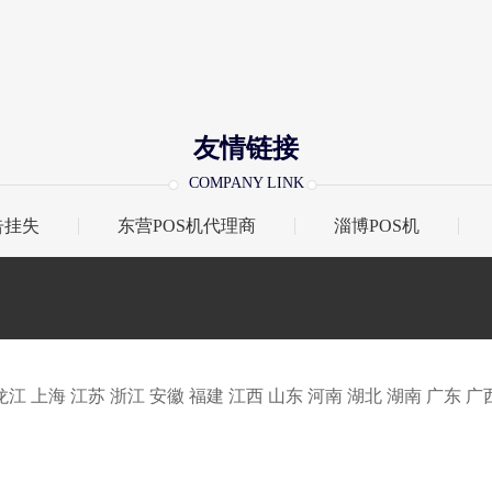
友情链接
COMPANY LINK
告挂失
东营POS机代理商
淄博POS机
龙江
上海
江苏
浙江
安徽
福建
江西
山东
河南
湖北
湖南
广东
广