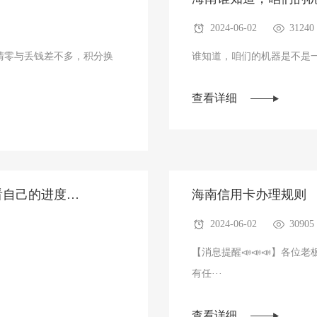
2024-06-02
31240
怎么修改？
清零与丢钱差不多，积分换
谁知道，咱们的机器是不是
查看详细
看自己的进度…
海南信用卡办理规则
2024-06-02
30905
【消息提醒📣📣📣】各位老
有任···
查看详细