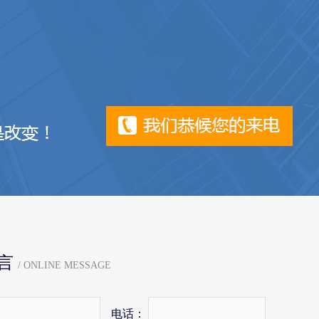
言
/ ONLINE MESSAGE
电话：