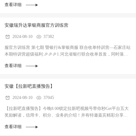
查看详细
安徽瑞升达掌银商服官方训练营
2024-08-10
37382
服官方训练营 第七期 暨银行&掌银商服 联合收单特训营—石家庄站
本期特训营超级福利:🎉🎉🎉1.河北省银行联合收单首发，同时落地3
家银行，政策惊爆（前两个月无考核每···
查看详细
安徽【拉新吧直播预告】
2024-08-10
37045
【拉新吧直播预告】今晚8.00锁定拉新吧视频号带你秒Get平台五大
奖励解读，信用卡、积分、业务的介绍！并有特邀嘉宾精彩分享！
直播过程中红包🧧不停，礼物🎁不停！大家记得···
查看详细