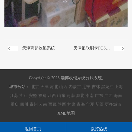
天津商超收银系统
天津银联刷卡POS机
秒到
Copyright © 2023 淄博收银系统分账系统,
城市分站：
北京
天津
河北
山西
内蒙古
辽宁
吉林
黑龙江
上海
江苏
浙江
安徽
福建
江西
山东
河南
湖北
湖南
广东
广西
海南
重庆
四川
贵州
云南
西藏
陕西
甘肃
青海
宁夏
新疆
更多城市
XML地图
返回首页
拨打热线