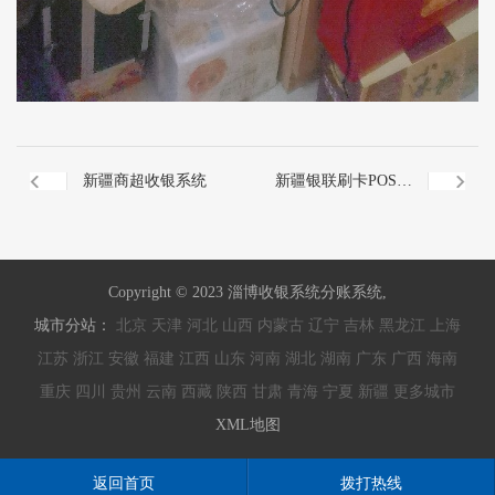
新疆商超收银系统
新疆银联刷卡POS机
秒到
Copyright © 2023 淄博收银系统分账系统,
城市分站：
北京
天津
河北
山西
内蒙古
辽宁
吉林
黑龙江
上海
江苏
浙江
安徽
福建
江西
山东
河南
湖北
湖南
广东
广西
海南
重庆
四川
贵州
云南
西藏
陕西
甘肃
青海
宁夏
新疆
更多城市
XML地图
返回首页
拨打热线