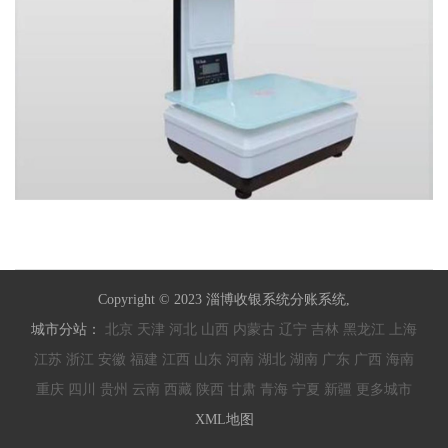
Copyright © 2023 淄博收银系统分账系统,
城市分站：
北京
天津
河北
山西
内蒙古
辽宁
吉林
黑龙江
上海
江苏
浙江
安徽
福建
江西
山东
河南
湖北
湖南
广东
广西
海南
重庆
四川
贵州
云南
西藏
陕西
甘肃
青海
宁夏
新疆
更多城市
XML地图