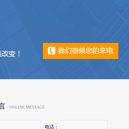
言
/ ONLINE MESSAGE
电话：