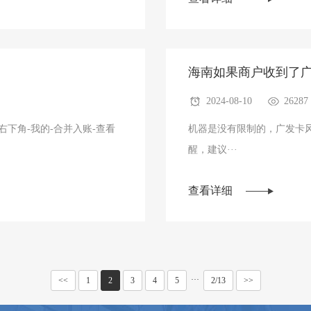
海南如果商户收到了
2024-08-10
26287
下角-我的-合并入账-查看
机器是没有限制的，广发卡
醒，建议···
查看详细
···
<<
1
2
3
4
5
2/13
>>