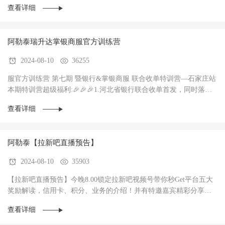
查看详细
阿勒泰瑞升达掌银商服官方训练营
2024-08-10
36255
服官方训练营 第七期 暨银行&掌银商服 联合收单特训营—石家庄站
本期特训营超级福利:🎉🎉🎉1.河北省银行联合收单首发，同时落地3
家银行，政策惊爆（前两个月无考核每···
查看详细
阿勒泰【拉新吧直播预告】
2024-08-10
35903
【拉新吧直播预告】今晚8.00锁定拉新吧视频号带你秒Get平台五大
奖励解读，信用卡、积分、业务的介绍！并有特邀嘉宾精彩分享！
直播过程中红包🧧不停，礼物🎁不停！大家记得···
查看详细