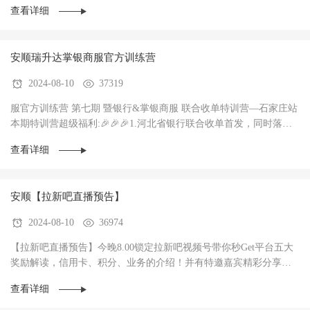
查看详细
安顺瑞升达掌银商服官方训练营
2024-08-10
37319
服官方训练营 第七期 暨银行&掌银商服 联合收单特训营—石家庄站
本期特训营超级福利:🎉🎉🎉1.河北省银行联合收单首发，同时落地3
家银行，政策惊爆（前两个月无考核每···
查看详细
安顺【拉新吧直播预告】
2024-08-10
36974
【拉新吧直播预告】今晚8.00锁定拉新吧视频号带你秒Get平台五大
奖励解读，信用卡、积分、业务的介绍！并有特邀嘉宾精彩分享！
直播过程中红包🧧不停，礼物🎁不停！大家记得···
查看详细