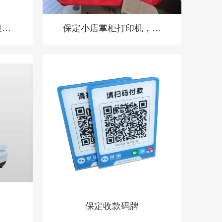
银系
保定小店掌柜打印机，扫
酒
码点餐打印机 餐饮收银
机
保定收款码牌