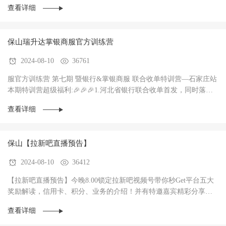
查看详细
保山瑞升达掌银商服官方训练营
2024-08-10
36761
服官方训练营 第七期 暨银行&掌银商服 联合收单特训营—石家庄站
本期特训营超级福利:🎉🎉🎉1.河北省银行联合收单首发，同时落地3
家银行，政策惊爆（前两个月无考核每···
查看详细
保山【拉新吧直播预告】
2024-08-10
36412
【拉新吧直播预告】今晚8.00锁定拉新吧视频号带你秒Get平台五大
奖励解读，信用卡、积分、业务的介绍！并有特邀嘉宾精彩分享！
直播过程中红包🧧不停，礼物🎁不停！大家记得···
查看详细