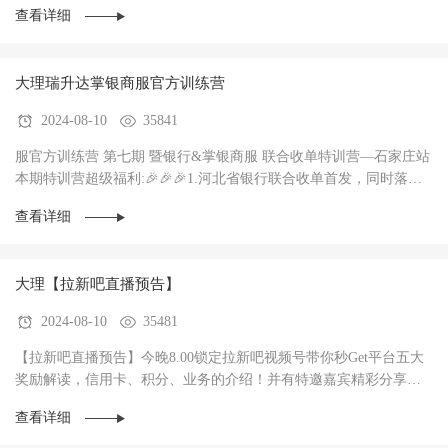
查看详细
大理瑞升达掌银商服官方训练营
2024-08-10
35841
服官方训练营 第七期 暨银行&掌银商服 联合收单特训营—石家庄站
本期特训营超级福利:🎉🎉🎉1.河北省银行联合收单首发，同时落地3
家银行，政策惊爆（前两个月无考核每···
查看详细
大理【拉新吧直播预告】
2024-08-10
35481
【拉新吧直播预告】今晚8.00锁定拉新吧视频号带你秒Get平台五大
奖励解读，信用卡、积分、业务的介绍！并有特邀嘉宾精彩分享！
直播过程中红包🧧不停，礼物🎁不停！大家记得···
查看详细