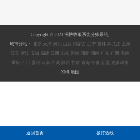
Copyright © 2023 淄博收银系统分账系统,
城市分站：
北京
天津
河北
山西
内蒙古
辽宁
吉林
黑龙江
上海
江苏
浙江
安徽
福建
江西
山东
河南
湖北
湖南
广东
广西
海南
重庆
四川
贵州
云南
西藏
陕西
甘肃
青海
宁夏
新疆
更多城市
XML地图
返回首页
拨打热线