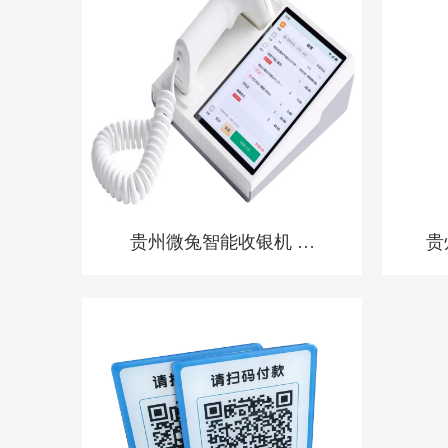
贵州微兔智能收银机 零
贵
售小店收银机
统