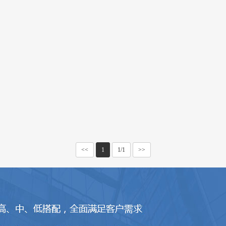
<<
1
1/1
>>