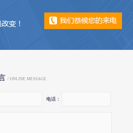
言
/ ONLINE MESSAGE
电话：