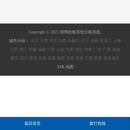
Copyright © 2023 淄博收银系统分账系统,
城市分站：
北京
天津
河北
山西
内蒙古
辽宁
吉林
黑龙江
上海
江苏
浙江
安徽
福建
江西
山东
河南
湖北
湖南
广东
广西
海南
重庆
四川
贵州
云南
西藏
陕西
甘肃
青海
宁夏
新疆
更多城市
XML地图
返回首页
拨打热线