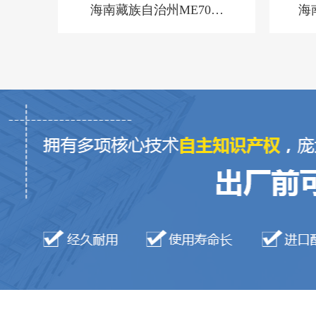
海南藏族自治州ME70扫
海
码枪