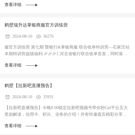
查看详细
鹤壁瑞升达掌银商服官方训练营
2024-08-10
36276
服官方训练营 第七期 暨银行&掌银商服 联合收单特训营—石家庄站
本期特训营超级福利:🎉🎉🎉1.河北省银行联合收单首发，同时落地3
家银行，政策惊爆（前两个月无考核每···
查看详细
鹤壁【拉新吧直播预告】
2024-08-10
35931
【拉新吧直播预告】今晚8.00锁定拉新吧视频号带你秒Get平台五大
奖励解读，信用卡、积分、业务的介绍！并有特邀嘉宾精彩分享！
直播过程中红包🧧不停，礼物🎁不停！大家记得···
查看详细