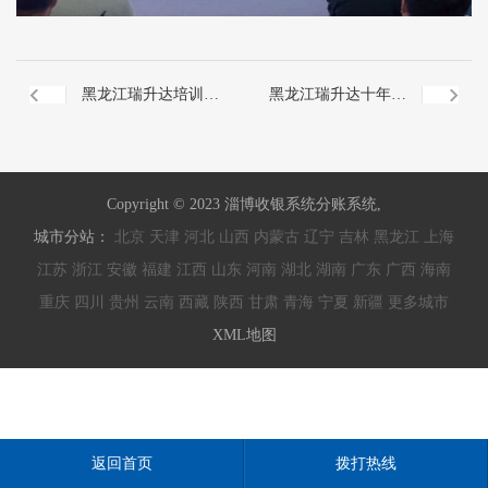
黑龙江瑞升达培训会
黑龙江瑞升达十年总
场
结会议表彰会
Copyright © 2023 淄博收银系统分账系统,
城市分站：
北京
天津
河北
山西
内蒙古
辽宁
吉林
黑龙江
上海
江苏
浙江
安徽
福建
江西
山东
河南
湖北
湖南
广东
广西
海南
重庆
四川
贵州
云南
西藏
陕西
甘肃
青海
宁夏
新疆
更多城市
XML地图
返回首页
拨打热线