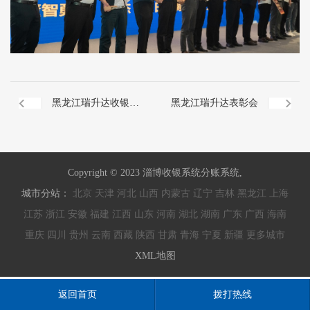
黑龙江瑞升达收银系
黑龙江瑞升达表彰会
统培训
Copyright © 2023 淄博收银系统分账系统,
城市分站：
北京
天津
河北
山西
内蒙古
辽宁
吉林
黑龙江
上海
江苏
浙江
安徽
福建
江西
山东
河南
湖北
湖南
广东
广西
海南
重庆
四川
贵州
云南
西藏
陕西
甘肃
青海
宁夏
新疆
更多城市
XML地图
返回首页
拨打热线