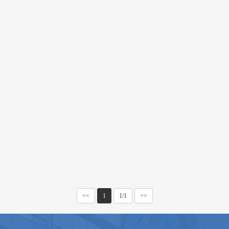
<<
1
1/1
>>