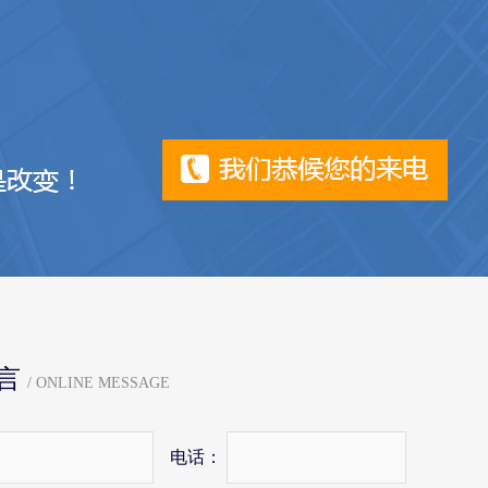
言
/ ONLINE MESSAGE
电话：