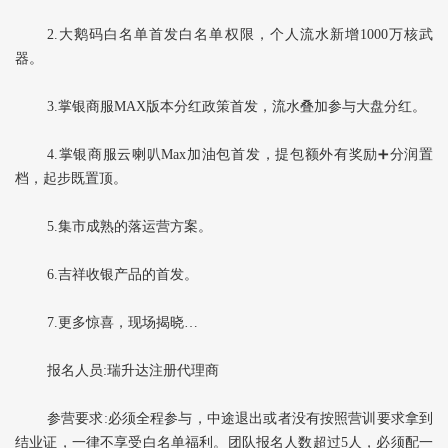
2.大鹅码白名单首发白名单权限，个人流水新增1000万核武
器。
3.掌银商服MAX版本分红政策首发，流水叠加参与大盘分红。
4.掌银商服云喇叭Max加油包首发，提包额外有奖励➕分润置
档，起步既置顶。
5.集市成熟的落运营方案。
6.吉祥收银产品的首发。
7.更多惊喜，现场揭晓…
报名人员:瑞升达注册代理商
参营要求:必须全程参与，中途退出或者没有按照营训要求拿到
结业证，一律不享受白名单福利。团队报名人数超过5人，必须配一