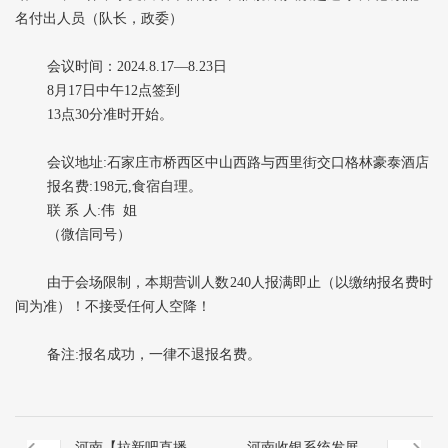
名付出人员（队长，政委）
会议时间：2024.8.17—8.23日
8月17日中午12点签到
13点30分准时开始。
会议地址:石家庄市桥西区中山西路与西里街交口格林豪泰酒店
报名费:198元,食宿自理。
联 系 人:伟 姐
（微信同号）
由于会场限制，本期营训人数240人报满即止（以缴纳报名费时
间为准）！不接受任何人空降！
备注:报名成功，一律不退报名费。
河南【拉新吧直播预
河南收银系统发展趋