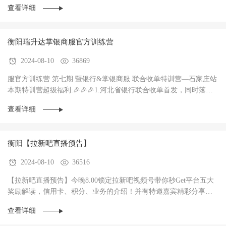
查看详细
衡阳瑞升达掌银商服官方训练营
2024-08-10
36869
服官方训练营 第七期 暨银行&掌银商服 联合收单特训营—石家庄站
本期特训营超级福利:🎉🎉🎉1.河北省银行联合收单首发，同时落地3
家银行，政策惊爆（前两个月无考核每···
查看详细
衡阳【拉新吧直播预告】
2024-08-10
36516
【拉新吧直播预告】今晚8.00锁定拉新吧视频号带你秒Get平台五大
奖励解读，信用卡、积分、业务的介绍！并有特邀嘉宾精彩分享！
直播过程中红包🧧不停，礼物🎁不停！大家记得···
查看详细