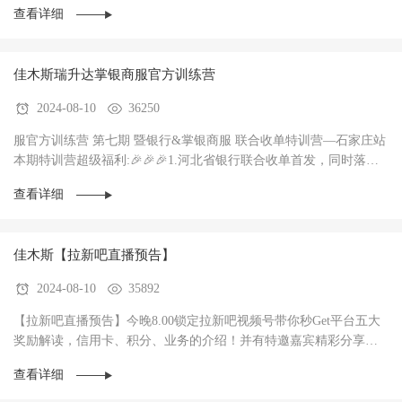
查看详细
佳木斯瑞升达掌银商服官方训练营
2024-08-10
36250
服官方训练营 第七期 暨银行&掌银商服 联合收单特训营—石家庄站
本期特训营超级福利:🎉🎉🎉1.河北省银行联合收单首发，同时落地3
家银行，政策惊爆（前两个月无考核每···
查看详细
佳木斯【拉新吧直播预告】
2024-08-10
35892
【拉新吧直播预告】今晚8.00锁定拉新吧视频号带你秒Get平台五大
奖励解读，信用卡、积分、业务的介绍！并有特邀嘉宾精彩分享！
直播过程中红包🧧不停，礼物🎁不停！大家记得···
查看详细