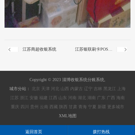
江苏商超收银系统
江苏银联刷卡POS机
秒到
Copyright © 2023 淄博收银系统分账系统,
城市分站：
北京
天津
河北
山西
内蒙古
辽宁
吉林
黑龙江
上海
江苏
浙江
安徽
福建
江西
山东
河南
湖北
湖南
广东
广西
海南
重庆
四川
贵州
云南
西藏
陕西
甘肃
青海
宁夏
新疆
更多城市
XML地图
返回首页
拨打热线