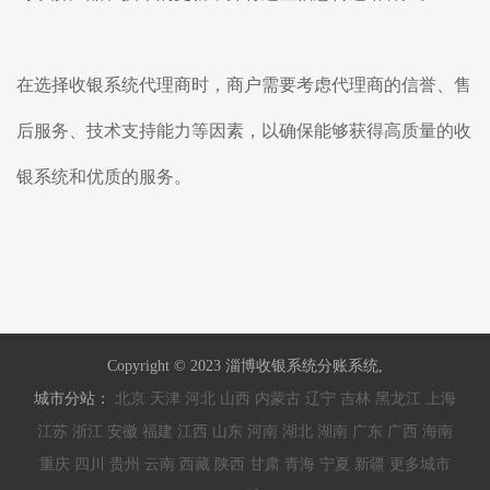
在选择收银系统代理商时，商户需要考虑代理商的信誉、售
后服务、技术支持能力等因素，以确保能够获得高质量的收
银系统和优质的服务。
Copyright © 2023 淄博收银系统分账系统,
城市分站：
北京
天津
河北
山西
内蒙古
辽宁
吉林
黑龙江
上海
江苏
浙江
安徽
福建
江西
山东
河南
湖北
湖南
广东
广西
海南
重庆
四川
贵州
云南
西藏
陕西
甘肃
青海
宁夏
新疆
更多城市