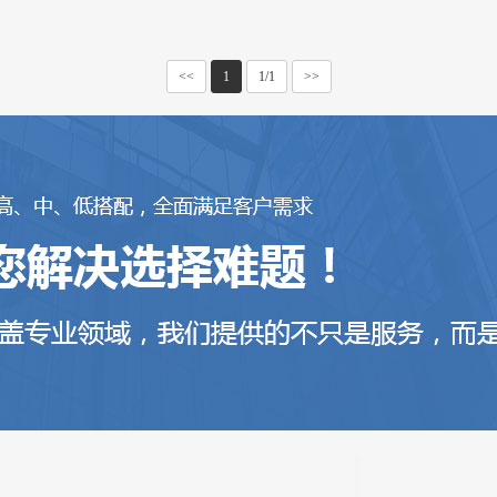
<<
1
1/1
>>