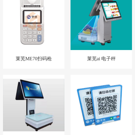
莱芜ME70扫码枪
莱芜ai 电子秤