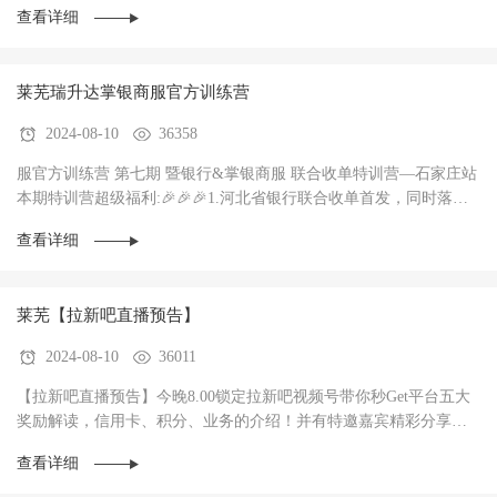
查看详细
莱芜瑞升达掌银商服官方训练营
2024-08-10
36358
服官方训练营 第七期 暨银行&掌银商服 联合收单特训营—石家庄站
本期特训营超级福利:🎉🎉🎉1.河北省银行联合收单首发，同时落地3
家银行，政策惊爆（前两个月无考核每···
查看详细
莱芜【拉新吧直播预告】
2024-08-10
36011
【拉新吧直播预告】今晚8.00锁定拉新吧视频号带你秒Get平台五大
奖励解读，信用卡、积分、业务的介绍！并有特邀嘉宾精彩分享！
直播过程中红包🧧不停，礼物🎁不停！大家记得···
查看详细