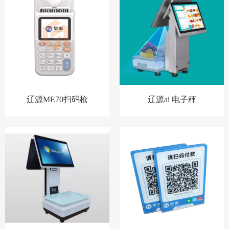
辽源ME70扫码枪
辽源ai 电子秤