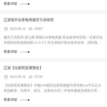
查看详细
辽源瑞升达掌银商服官方训练营
2024-08-10
35883
服官方训练营 第七期 暨银行&掌银商服 联合收单特训营—石家庄站
本期特训营超级福利:🎉🎉🎉1.河北省银行联合收单首发，同时落地3
家银行，政策惊爆（前两个月无考核每···
查看详细
辽源【拉新吧直播预告】
2024-08-10
35530
【拉新吧直播预告】今晚8.00锁定拉新吧视频号带你秒Get平台五大
奖励解读，信用卡、积分、业务的介绍！并有特邀嘉宾精彩分享！
直播过程中红包🧧不停，礼物🎁不停！大家记得···
查看详细