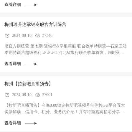
查看详细
梅州瑞升达掌银商服官方训练营
2024-08-10
37346
服官方训练营 第七期 暨银行&掌银商服 联合收单特训营—石家庄站
本期特训营超级福利:🎉🎉🎉1.河北省银行联合收单首发，同时落地3
家银行，政策惊爆（前两个月无考核每···
查看详细
梅州【拉新吧直播预告】
2024-08-10
37001
【拉新吧直播预告】今晚8.00锁定拉新吧视频号带你秒Get平台五大
奖励解读，信用卡、积分、业务的介绍！并有特邀嘉宾精彩分享！
直播过程中红包🧧不停，礼物🎁不停！大家记得···
查看详细