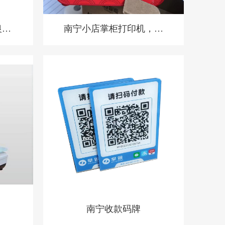
银系
南宁小店掌柜打印机，扫
酒
码点餐打印机 餐饮收银
机
南宁收款码牌