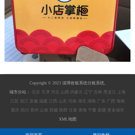
Copyright © 2023 淄博收银系统分账系统,
城市分站：
北京
天津
河北
山西
内蒙古
辽宁
吉林
黑龙江
上海
江苏
浙江
安徽
福建
江西
山东
河南
湖北
湖南
广东
广西
海南
重庆
四川
贵州
云南
西藏
陕西
甘肃
青海
宁夏
新疆
更多城市
XML地图