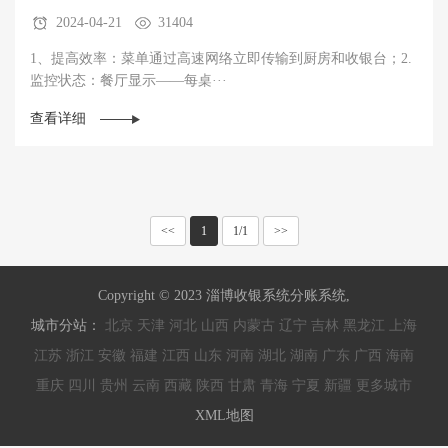
2024-04-21
31404
1、提高效率：菜单通过高速网络立即传输到厨房和收银台；2.
监控状态：餐厅显示——每桌···
查看详细
<<
1
1/1
>>
Copyright © 2023 淄博收银系统分账系统,
城市分站：
北京
天津
河北
山西
内蒙古
辽宁
吉林
黑龙江
上海
江苏
浙江
安徽
福建
江西
山东
河南
湖北
湖南
广东
广西
海南
重庆
四川
贵州
云南
西藏
陕西
甘肃
青海
宁夏
新疆
更多城市
XML地图