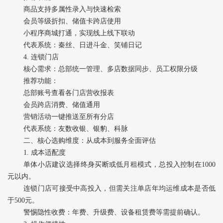
商品支持多属性录入与快速检索
会员等级折扣、储值卡跨店使用
小程序商城打通，实现线上线下联动
代表系统‌：秦丝、日进斗金、笑铺日记
4. ‌连锁门店‌
核心需求‌：总部统一管理、多店数据同步、员工权限分级
推荐功能‌：
总部账号查看各门店营收报表
会员跨店消费、储值通用
营销活动一键推送至所有分店
代表系统‌：友数收银、银豹、科脉
二、核心选购维度：从成本到服务全面评估
1. ‌成本适配度‌
单体小店建议选择‌终身买断或低月租模式‌，总投入控制在1000
元以内。
连锁门店可接受中高投入，但需关注单店年均运维成本是否低
于500元。
警惕隐性收费：年费、升级费、设备租赁费等需提前确认。