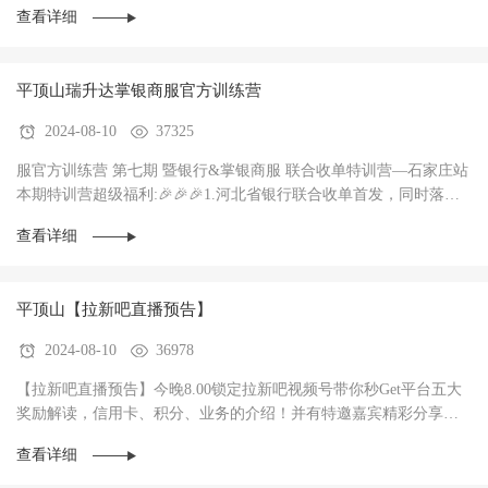
查看详细
平顶山瑞升达掌银商服官方训练营
2024-08-10
37325
服官方训练营 第七期 暨银行&掌银商服 联合收单特训营—石家庄站
本期特训营超级福利:🎉🎉🎉1.河北省银行联合收单首发，同时落地3
家银行，政策惊爆（前两个月无考核每···
查看详细
平顶山【拉新吧直播预告】
2024-08-10
36978
【拉新吧直播预告】今晚8.00锁定拉新吧视频号带你秒Get平台五大
奖励解读，信用卡、积分、业务的介绍！并有特邀嘉宾精彩分享！
直播过程中红包🧧不停，礼物🎁不停！大家记得···
查看详细