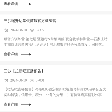
查看详细
三沙瑞升达掌银商服官方训练营
2024-08-10
37377
服官方训练营 第七期 暨银行&掌银商服 联合收单特训营—石家庄站
本期特训营超级福利:🎉🎉🎉1.河北省银行联合收单首发，同时落地3
家银行，政策惊爆（前两个月无考核每···
查看详细
三沙【拉新吧直播预告】
2024-08-10
37031
【拉新吧直播预告】今晚8.00锁定拉新吧视频号带你秒Get平台五大
奖励解读，信用卡、积分、业务的介绍！并有特邀嘉宾精彩分享！
直播过程中红包🧧不停，礼物🎁不停！大家记得···
查看详细