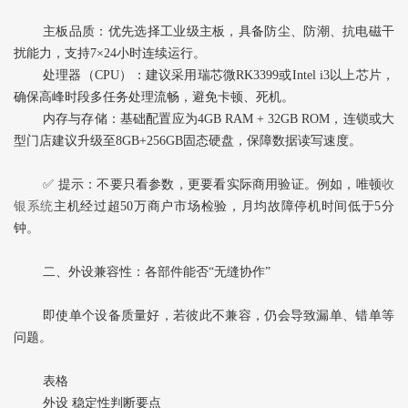
主板品质‌：优先选择工业级主板，具备防尘、防潮、抗电磁干
扰能力，支持7×24小时连续运行。
处理器（CPU）‌：建议采用瑞芯微RK3399或Intel i3以上芯片，
确保高峰时段多任务处理流畅，避免卡顿、死机。
内存与存储‌：基础配置应为4GB RAM + 32GB ROM，连锁或大
型门店建议升级至8GB+256GB固态硬盘，保障数据读写速度。
✅ ‌提示‌：不要只看参数，更要看实际商用验证。例如，唯顿
收
银系统
主机经过超50万商户市场检验，月均故障停机时间低于5分
钟。
二、外设兼容性：各部件能否“无缝协作”
即使单个设备质量好，若彼此不兼容，仍会导致漏单、错单等
问题。
表格
外设 稳定性判断要点