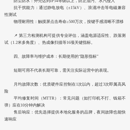
防尘防水‌：外壳达到IP54等级以上，防止油污、水汽侵入
抗干扰能力‌：通过静电放电（±15kV）、浪涌冲击等电磁兼容
性测试
物理耐用性‌：触摸屏点击寿命≥500万次，按键手感清晰不漂移
📌 第三方检测机构可提供专业评估，涵盖电源适应性、跌落测
试（1.2米多角度）、热成像扫描等16项关键指标。
四、故障率与维护成本：长期使用的“隐形指标”
短期可用不代表长期可靠，需关注实际运营中的表现。
月均故障次数‌：优质硬件应控制在1次以内，超过3次即属高风
险
平均修复时间（MTTR）‌：常见问题（如打印机不打、钱箱不
弹）应在10分钟内解决
售后响应‌：优先选择提供本地化服务的品牌，夜间故障也能快
速响应