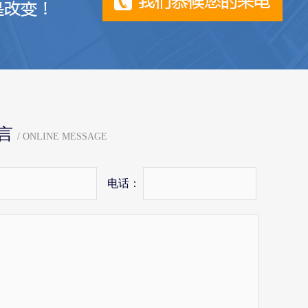
言
/ ONLINE MESSAGE
电话：