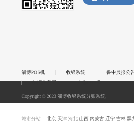
淄博POS机
收银系统
鲁中晨报公
临淄信息网
广饶POS机
Copyright © 2023 淄博收银系统分账系统,
城市分站：
北京
天津
河北
山西
内蒙古
辽宁
吉林
黑