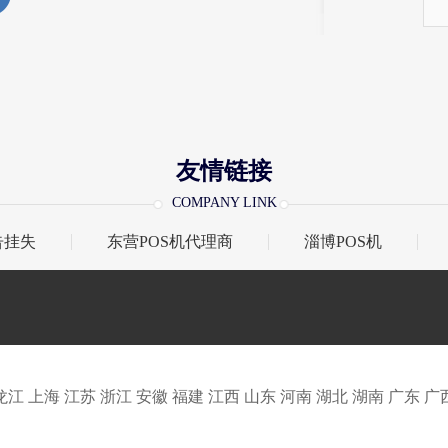
友情链接
COMPANY LINK
告挂失
东营POS机代理商
淄博POS机
龙江
上海
江苏
浙江
安徽
福建
江西
山东
河南
湖北
湖南
广东
广