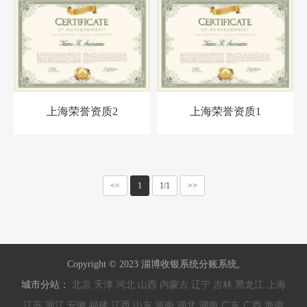
上海荣誉资质2
上海荣誉资质1
<<
1
1/1
>>
Copyright © 2023 淄博收银系统分账系统,
城市分站：
北京
天津
河北
山西
内蒙古
辽宁
吉林
黑龙江
上海
江苏
浙江
安徽
福建
江西
山东
河南
湖北
湖南
广东
广西
海南