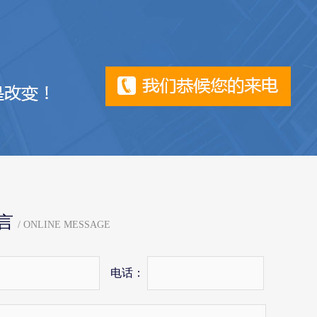
言
/ ONLINE MESSAGE
电话：