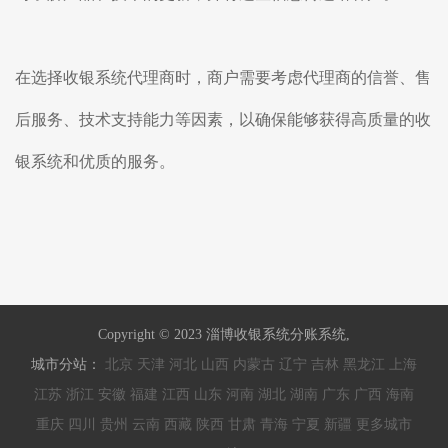
在选择收银系统代理商时，商户需要考虑代理商的信誉、售
后服务、技术支持能力等因素，以确保能够获得高质量的收
银系统和优质的服务。
Copyright © 2023 淄博收银系统分账系统,
城市分站：
北京
天津
河北
山西
内蒙古
辽宁
吉林
黑龙江
上海
江苏
浙江
安徽
福建
江西
山东
河南
湖北
湖南
广东
广西
海南
重庆
四川
贵州
云南
西藏
陕西
甘肃
青海
宁夏
新疆
更多城市