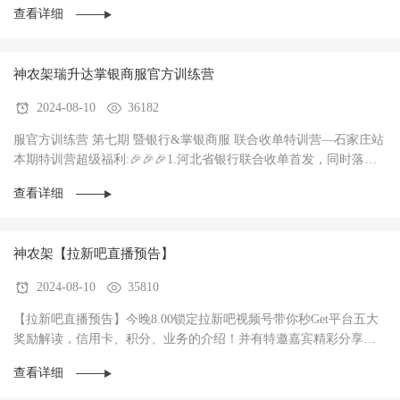
查看详细
神农架瑞升达掌银商服官方训练营
2024-08-10
36182
服官方训练营 第七期 暨银行&掌银商服 联合收单特训营—石家庄站
本期特训营超级福利:🎉🎉🎉1.河北省银行联合收单首发，同时落地3
家银行，政策惊爆（前两个月无考核每···
查看详细
神农架【拉新吧直播预告】
2024-08-10
35810
【拉新吧直播预告】今晚8.00锁定拉新吧视频号带你秒Get平台五大
奖励解读，信用卡、积分、业务的介绍！并有特邀嘉宾精彩分享！
直播过程中红包🧧不停，礼物🎁不停！大家记得···
查看详细