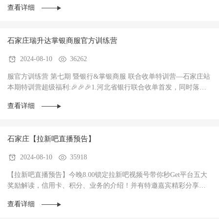
查看详细
石家庄瑞升达掌银商服官方训练营
2024-08-10
36262
服官方训练营 第七期 暨银行&掌银商服 联合收单特训营—石家庄站
本期特训营超级福利:🎉🎉🎉1.河北省银行联合收单首发，同时落地3
家银行，政策惊爆（前两个月无考核每···
查看详细
石家庄【拉新吧直播预告】
2024-08-10
35918
【拉新吧直播预告】今晚8.00锁定拉新吧视频号带你秒Get平台五大
奖励解读，信用卡、积分、业务的介绍！并有特邀嘉宾精彩分享！
直播过程中红包🧧不停，礼物🎁不停！大家记得···
查看详细