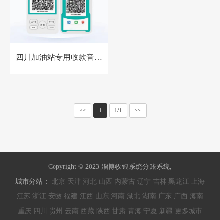
四川加油站专用收款音箱
胸牌收款设备
<<
1
1/1
>>
Copyright © 2023 淄博收银系统分账系统,
城市分站：
北京
天津
河北
山西
内蒙古
辽宁
吉林
黑龙江
上海
江苏
浙江
安徽
福建
江西
山东
河南
湖北
湖南
广东
广西
海南
重庆
四川
贵州
云南
西藏
陕西
甘肃
青海
宁夏
新疆
更多城市