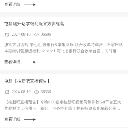
查看详细
屯昌瑞升达掌银商服官方训练营
2024-08-10
36686
服官方训练营 第七期 暨银行&掌银商服 联合收单特训营—石家庄站
本期特训营超级福利:🎉🎉🎉1.河北省银行联合收单首发，同时落地3
家银行，政策惊爆（前两个月无考核每···
查看详细
屯昌【拉新吧直播预告】
2024-08-10
36336
【拉新吧直播预告】今晚8.00锁定拉新吧视频号带你秒Get平台五大
奖励解读，信用卡、积分、业务的介绍！并有特邀嘉宾精彩分享！
直播过程中红包🧧不停，礼物🎁不停！大家记得···
查看详细