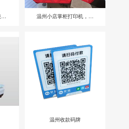
银系
温州小店掌柜打印机，扫
酒
码点餐打印机 餐饮收银
机
温州收款码牌